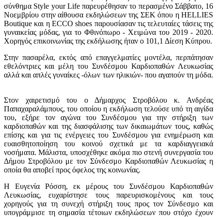
σύνθημα Style your Life παρευρέθησαν το περασμένο Σάββατο, 16
Νοεμβρίου στην αίθουσα εκδηλώσεων της ΣΕΚ όπου η HELLIES
Boutique και η ECCO shoes παρουσίασαν τις τελευταίες τάσεις της
γυναικείας μόδας, για το Φθινόπωρο - Χειμώνα του 2019 - 2020.
Χορηγός επικοινωνίας της εκδήλωσης ήταν ο 101,1 Δίεση Κύπρου.
Στην πασαρέλα, εκτός από επαγγελματίες μοντέλα, περπάτησαν
εθελόντριες και μέλη του Συνδέσμου Καρδιοπαθών Λευκωσίας
αλλά και απλές γυναίκες -όλων των ηλικιών- που αγαπούν τη μόδα.
Στον χαιρετισμό του ο Δήμαρχος Στροβόλου κ. Ανδρέας
Παπαχαραλάμπους, του οποίου η εκδήλωση τελούσε υπό τη αιγίδα
του, εξήρε τον αγώνα του Συνδέσμου για την στήριξη των
καρδιοπαθών και της διασφάλισης των δικαιωμάτων τους, καθώς
επίσης και για τις ενέργειες του Συνδέσμου για ενημέρωση και
ευαισθητοποίηση του κοινού σχετικά με τα καρδιαγγειακά
νοσήματα. Μάλιστα, υποσχέθηκε ακόμα πιο στενή συνεργασία του
Δήμου Στροβόλου με τον Σύνδεσμο Καρδιοπαθών Λευκωσίας η
οποία θα αποβεί προς όφελος της κοινωνίας.
Η Ευγενία Ρόσση, εκ μέρους του Συνδέσμου Καρδιοπαθών
Λευκωσίας, ευχαρίστησε τους παρευρισκομένους και τους
χορηγούς για τη συνεχή στήριξη τους προς τον Σύνδεσμο και
υπογράμμισε τη σημασία τέτοιων εκδηλώσεων που στόχο έχουν