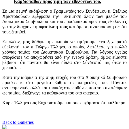
Καρδιοπαθών προς τιμή των εθελοντών του.
Σε μια σεμνή εκδήλωση ο Γραμματέας του Συνδέσμου κ. Στέλιος
Χριστοδούλου εξέφρασε την εκτίμηση όλων των μελών του
Διοικητικού Συμβουλίου και του προσωπικού προς τους εθελοντές
για την διαχρονική αφοσίωση τους και άμεση ανταπόκριση σε ότι
τους ζητηθεί.
Επιπλέον, μας δόθηκε η ευκαιρία να τιμήσουμε ένα ξεχωριστό
εθελοντή, τον κ Γιώργο Έλληνα, ο οποίος διετέλεσε για πολλά
χρόνιας ταμίας του Διοικητικού Συμβουλίου. Για λόγους υγείας
αποφάσισε να αποχωρήσει από την ενεργό δράση, όμως είμαστε
βέβαιοι ότι πάντοτε θα είναι δίπλα στο Σύνδεσμό μας όταν το
χρειαστεί.
Κατά την διάρκεια της συμμετοχής του στο Διοικητικό Συμβούλιο
προσέφερε στο μέγιστο βαθμό τις υπηρεσίες του. Πάντοτε
αντικειμενικός αλλά και τυπικός στις ευθύνες που του ανατέθηκαν
ως ταμίας, διεξήγαγε τα καθήκοντα του στο ακέραιο.
Κύριε Έλληνα σας Ευχαριστούμε και σας ευχόμαστε ότι καλύτερο
Back to Galleries