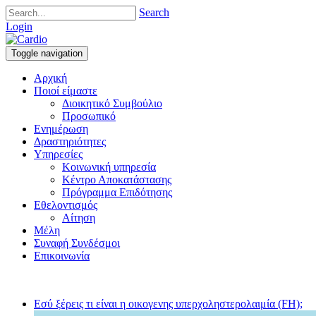
Search
Login
Toggle navigation
Αρχική
Ποιοί είμαστε
Διοικητικό Συμβούλιο
Προσωπικό
Ενημέρωση
Δραστηριότητες
Υπηρεσίες
Κοινωνική υπηρεσία
Κέντρο Αποκατάστασης
Πρόγραμμα Επιδότησης
Εθελοντισμός
Αίτηση
Μέλη
Συναφή Συνδέσμοι
Επικοινωνία
Εσύ ξέρεις τι είναι η οικογενης υπερχοληστερολαιμία (FH);