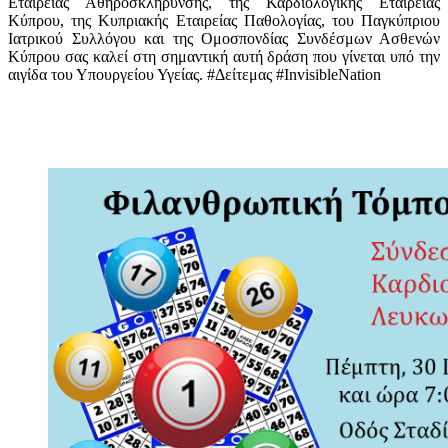
Εταιρείας Αθηροσκλήρυνσης, της Καρδιολογικής Εταιρείας
Κύπρου, της Κυπριακής Εταιρείας Παθολογίας, του Παγκύπριου
Ιατρικού Συλλόγου και της Ομοσπονδίας Συνδέσμων Ασθενών
Κύπρου σας καλεί στη σημαντική αυτή δράση που γίνεται υπό την
αιγίδα του Υπουργείου Υγείας. #Δείτεμας #InvisibleNation