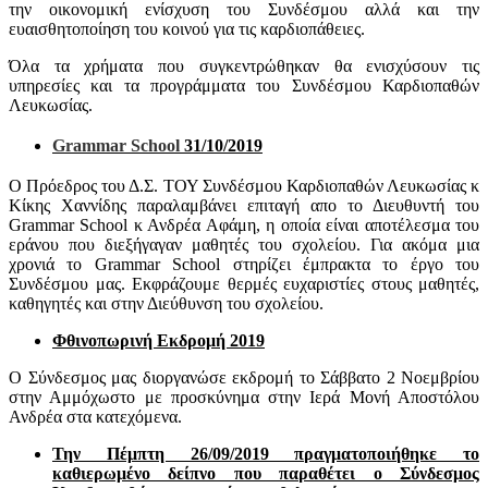
την οικονομική ενίσχυση του Συνδέσμου αλλά και την
ευαισθητοποίηση του κοινού για τις καρδιοπάθειες.
Όλα τα χρήματα που συγκεντρώθηκαν θα ενισχύσουν τις
υπηρεσίες και τα προγράμματα του Συνδέσμου Καρδιοπαθών
Λευκωσίας.
Grammar School
31/10/2019
Ο Πρόεδρος του Δ.Σ. ΤΟΥ Συνδέσμου Καρδιοπαθών Λευκωσίας κ
Κίκης Χαννίδης παραλαμβάνει επιταγή απο το Διευθυντή του
Grammar School κ Ανδρέα Αφάμη, η οποία είναι αποτέλεσμα του
εράνου που διεξήγαγαν μαθητές του σχολείου. Για ακόμα μια
χρονιά το Grammar School στηρίζει έμπρακτα το έργο του
Συνδέσμου μας. Εκφράζουμε θερμές ευχαριστίες στους μαθητές,
καθηγητές και στην Διεύθυνση του σχολείου.
Φθινοπωρινή Εκδρομή 2019
Ο Σύνδεσμος μας διοργανώσε εκδρομή το Σάββατο 2 Νοεμβρίου
στην Αμμόχωστο με προσκύνημα στην Ιερά Μονή Αποστόλου
Ανδρέα στα κατεχόμενα.
Την Πέμπτη 26/09/2019 πραγματοποιήθηκε το
καθιερωμένο δείπνο που παραθέτει ο Σύνδεσμος